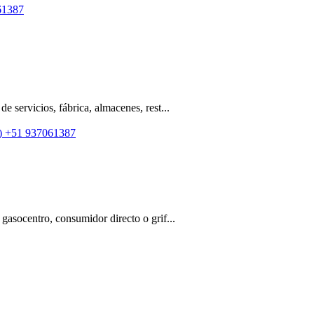
61387
e servicios, fábrica, almacenes, rest...
+51 937061387
 gasocentro, consumidor directo o grif...