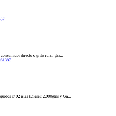
387
 consumidor directo o grifo rural, gas...
061387
uidos c/ 02 islas (Diesel: 2,000glns y Ga...