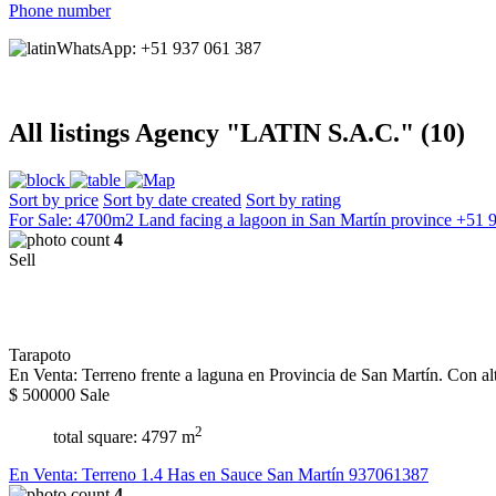
Phone number
WhatsApp: +51 937 061 387
All listings Agency "LATIN S.A.C." (10)
Sort by price
Sort by date created
Sort by rating
For Sale: 4700m2 Land facing a lagoon in San Martín province +51
4
Sell
Tarapoto
En Venta: Terreno frente a laguna en Provincia de San Martín. Con alto 
$
500000
Sale
2
total square: 4797 m
En Venta: Terreno 1.4 Has en Sauce San Martín 937061387
4