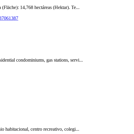
 (Fläche): 14,768 hectáreas (Hektar). Te...
937061387
dential condominiums, gas stations, servi...
 habitacional, centro recreativo, colegi...