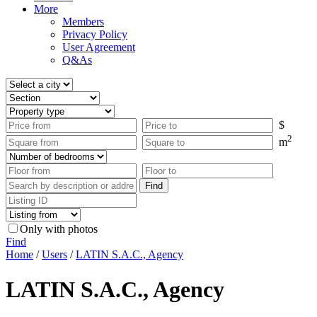
More
Members
Privacy Policy
User Agreement
Q&As
$
2
m
Only with photos
Find
Home
/
Users
/
LATIN S.A.C., Agency
LATIN S.A.C., Agency