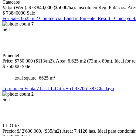
Catacaos
Valor (Wert): $73'840,000 ($5000/ha). Inscrito en Reg. Públicos. Área
$
73840000
Sale
For Sale: 6625 m2 Commercial Land in Pimentel Resort - Chiclayo 
7
Sell
Pimentel
Price: $750,000 ($113/m2). Area: 6,625 m2 (73m x 89m). Ideal for resi
$
750000
Sale
2
total square: 6625 m
Terreno en Venta 7 has J.L.Ortiz +51 937061387Chiclayo
2
Sell
J.L.Ortiz
Precio: $/ 2'600,000. ($35/m2) Área: 7.4126 has. Ideal para condominio