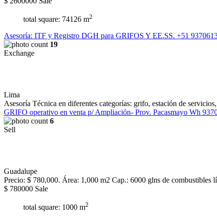
$
2600000
Sale
2
total square: 74126 m
Asesoría: ITF y Registro DGH para GRIFOS Y EE.SS. +51 937061
19
Exchange
Lima
Asesoría Técnica en diferentes categorías: grifo, estación de servicios,
GRIFO operativo en venta p/ Ampliación- Prov. Pacasmayo Wh 937
6
Sell
Guadalupe
Precio: $ 780,000. Área: 1,000 m2 Cap.: 6000 glns de combustibles líq
$
780000
Sale
2
total square: 1000 m