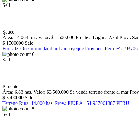
Sell
Sauce
Área: 14,063 m2. Valor: $ 1'500,000 Frente a Laguna Azul Prov.: San M
$
1500000
Sale
For sale: Oceanfront land in Lambayeque Province, Peru. +51 9370
6
Sell
Pimentel
Área: 6,83 has. Valor: $3'500.000 Se vende terreno frente al mar Pro
$
3500000
Sale
Terreno Rural 14,000 has. Prov.: PIURA +51 937061387 PERÚ
5
Sell